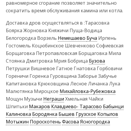
равномерное сгорание позволяет значительно
сократить время обслуживания камина или котла.
Доставка дров осуществляться в :Тарасовка
Боярка Жорновка Княжичи Пуща-Водица
Белогородка Ворзель
Немешаево
Буча
Ирпень
Гостомель Коцюбинское Шевченково Софиевская
Борщаговка Петропавловская Борщаговка Мила
Стоянка Дмитровка Мрия Бобрица
Бузова
Петрушки Вишневое Гатное Гнатовка Горбовичи
Гореничи Горенка Гуровщина Заборье Забучье
Капитановка Крюковщина Лесное Личанка Лука
Малютянка Мироцкое
Михайловка-Рубежовка
Мощун Музычи
Неграши
Хмельная Чайки
Шпитьки
Макаров
Клавдиево- Тарасово
Бабынци
Калиновка
Бородянка
Бышев
Грузское
Копылов
Мотыжин
Пороскотень
Фасова
Ясногородка